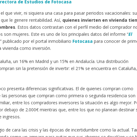
directora de Estudios de Fotocasa
 el que vivir, ni siquiera una casa para pasar periodos vacacionales: su
ue le genere rentabilidad. Así,
quienes invierten en vivienda tie
hombres
. Estos datos contrastan con el perfil medio del comprador n
 son mujeres. Este es uno de los principales datos del informe “
El
” publicado por el portal inmobiliario
Fotocasa
para conocer de prim
 vivienda como inversión.
luña, un 16% en Madrid y un 15% en Andalucía. Una distribución
ompran sin la pretensión de invertir: el 21% se encuentra en Cataluña,
 presenta diferencias significativas. El de quienes compran como
ntre las personas que compran como primera o segunda residencia son 
iliar, entre los compradores inversores la situación es algo mejor. P
r debajo de 2.000€ mientras que, entre los que no planean destinar 
e ingresos.
gio de cara las crisis y las épocas de incertidumbre como la actual. T
ienda como un amparo para evitar que sus ahorros se devalúen y se 