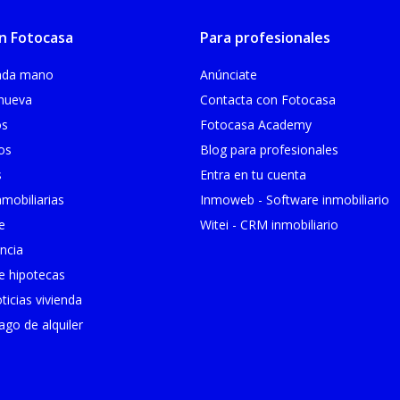
n Fotocasa
Para profesionales
unda mano
Anúnciate
 nueva
Contacta con Fotocasa
os
Fotocasa Academy
ios
Blog para profesionales
s
Entra en tu cuenta
mobiliarias
Inmoweb - Software inmobiliario
e
Witei - CRM inmobiliario
ncia
 hipotecas
ticias vivienda
go de alquiler