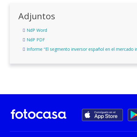
Adjuntos
NdP Word
NdP PDF
Informe “El segmento inversor español en el mercado i