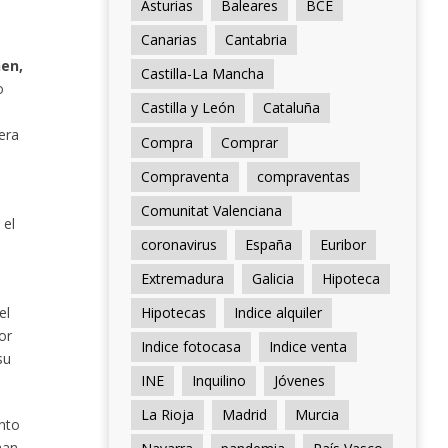
Asturias
Baleares
BCE
Canarias
Cantabria
nen,
Castilla-La Mancha
o
Castilla y León
Cataluña
era
Compra
Comprar
Compraventa
compraventas
Comunitat Valenciana
 el
coronavirus
España
Euribor
Extremadura
Galicia
Hipoteca
el
Hipotecas
Indice alquiler
or
Indice fotocasa
Indice venta
su
INE
Inquilino
Jóvenes
La Rioja
Madrid
Murcia
anto
han