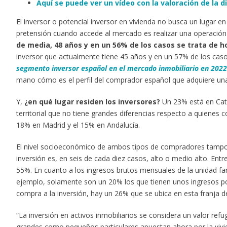
Aquí se puede ver un vídeo con la valoración de la 
El inversor o potencial inversor en vivienda no busca un lugar en
pretensión cuando accede al mercado es realizar una operación q
de media, 48 años y en un 56% de los casos se trata de 
inversor que actualmente tiene 45 años y en un 57% de los casos
segmento inversor español en el mercado inmobiliario en 2022
mano cómo es el perfil del comprador español que adquiere una
Y,
¿en qué lugar residen los inversores?
Un 23% está en Cata
territorial que no tiene grandes diferencias respecto a quienes c
18% en Madrid y el 15% en Andalucía.
El nivel socioeconómico de ambos tipos de compradores tampoco
inversión es, en seis de cada diez casos, alto o medio alto. E
55%. En cuanto a los ingresos brutos mensuales de la unidad fam
ejemplo, solamente son un 20% los que tienen unos ingresos po
compra a la inversión, hay un 26% que se ubica en esta franja d
“La inversión en activos inmobiliarios se considera un valor refu
grandes como pequeños particulares apuestan ahora por la viv