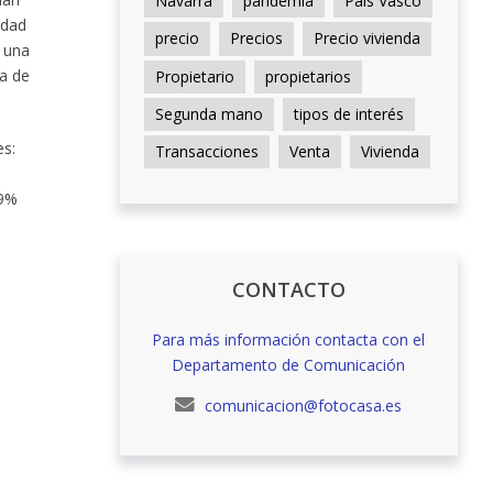
Navarra
pandemia
País Vasco
idad
precio
Precios
Precio vivienda
o una
ra de
Propietario
propietarios
Segunda mano
tipos de interés
es:
Transacciones
Venta
Vivienda
49%
CONTACTO
Para más información contacta con el
Departamento de Comunicación
comunicacion@fotocasa.es