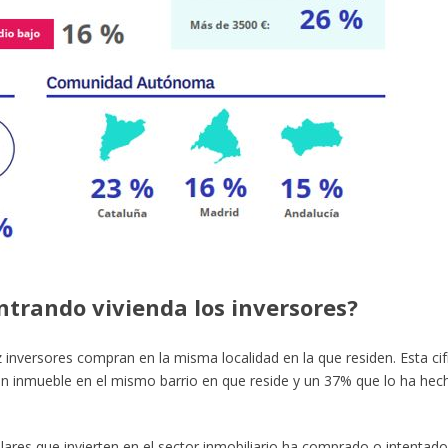
trando vivienda los inversores?
ez inversores compran en la misma localidad en la que residen. Esta cif
 un inmueble en el mismo barrio en que reside y un 37% que lo ha hec
ulares que invierten en el sector inmobiliario ha comprado o intentado