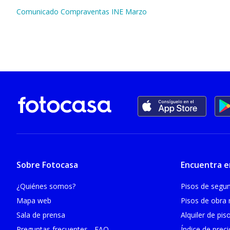
Comunicado Compraventas INE Marzo
Sobre Fotocasa
Encuentra e
¿Quiénes somos?
Pisos de seg
Mapa web
Pisos de obra
Sala de prensa
Alquiler de pis
Preguntas frecuentes - FAQ
Índice de prec