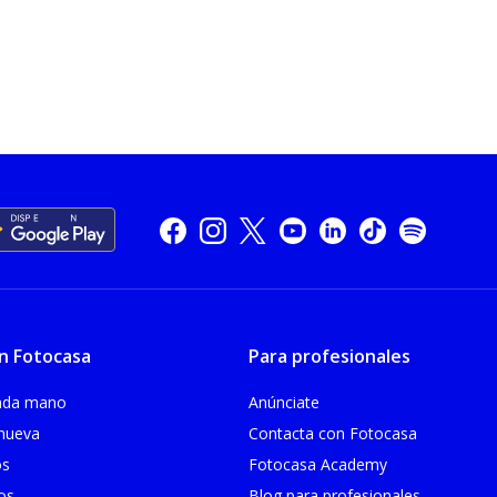
n Fotocasa
Para profesionales
unda mano
Anúnciate
 nueva
Contacta con Fotocasa
os
Fotocasa Academy
ios
Blog para profesionales