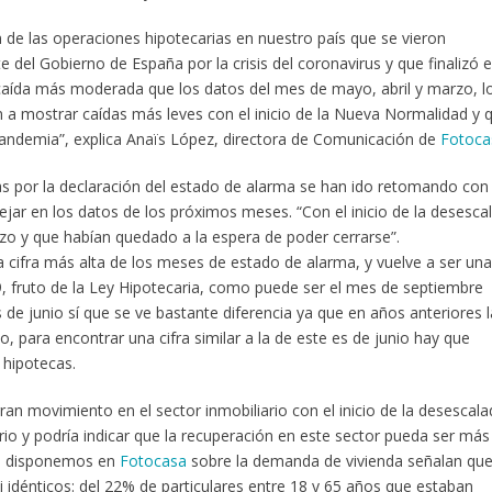
de las operaciones hipotecarias en nuestro país que se vieron
 del Gobierno de España por la crisis del coronavirus y que finalizó e
caída más moderada que los datos del mes de mayo, abril y marzo, l
n a mostrar caídas más leves con el inicio de la Nueva Normalidad y 
andemia”, explica Anaïs López, directora de Comunicación de
Fotoca
por la declaración del estado de alarma se han ido retomando con 
ejar en los datos de los próximos meses. “Con el inicio de la desesca
zo y que habían quedado a la espera de poder cerrarse”.
a cifra más alta de los meses de estado de alarma, y vuelve a ser una
9, fruto de la Ley Hipotecaria, como puede ser el mes de septiembre
de junio sí que se ve bastante diferencia ya que en años anteriores 
para encontrar una cifra similar a la de este es de junio hay que
 hipotecas.
an movimiento en el sector inmobiliario con el inicio de la desescala
ario y podría indicar que la recuperación en este sector pueda ser más
ue disponemos en
Fotocasa
sobre la demanda de vivienda señalan que
 idénticos: del 22% de particulares entre 18 y 65 años que estaban