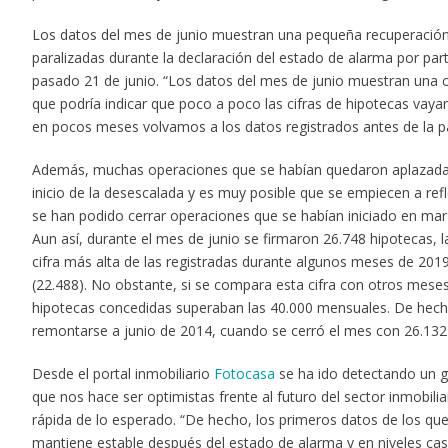
Los datos del mes de junio muestran una pequeña recuperación 
paralizadas durante la declaración del estado de alarma por parte
pasado 21 de junio. “Los datos del mes de junio muestran una 
que podría indicar que poco a poco las cifras de hipotecas vaya
en pocos meses volvamos a los datos registrados antes de la p
Además, muchas operaciones que se habían quedaron aplazadas 
inicio de la desescalada y es muy posible que se empiecen a refl
se han podido cerrar operaciones que se habían iniciado en mar
Aun así, durante el mes de junio se firmaron 26.748 hipotecas, l
cifra más alta de las registradas durante algunos meses de 201
(22.488). No obstante, si se compara esta cifra con otros meses 
hipotecas concedidas superaban las 40.000 mensuales. De hecho, 
remontarse a junio de 2014, cuando se cerró el mes con 26.132
Desde el portal inmobiliario
Fotocasa
se ha ido detectando un gr
que nos hace ser optimistas frente al futuro del sector inmobili
rápida de lo esperado. “De hecho, los primeros datos de los q
mantiene estable después del estado de alarma y en niveles casi