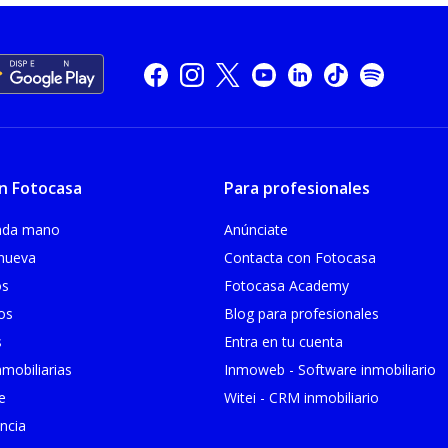
n Fotocasa
Para profesionales
unda mano
Anúnciate
 nueva
Contacta con Fotocasa
os
Fotocasa Academy
ios
Blog para profesionales
s
Entra en tu cuenta
mobiliarias
Inmoweb - Software inmobiliario
e
Witei - CRM inmobiliario
ncia