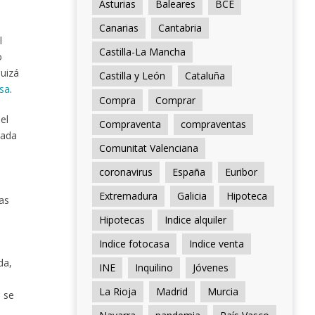
Asturias
Baleares
BCE
Canarias
Cantabria
l
Castilla-La Mancha
o
quizá
Castilla y León
Cataluña
sa
.
Compra
Comprar
el
Compraventa
compraventas
lada
Comunitat Valenciana
coronavirus
España
Euribor
Extremadura
Galicia
Hipoteca
las
Hipotecas
Indice alquiler
Indice fotocasa
Indice venta
da,
INE
Inquilino
Jóvenes
La Rioja
Madrid
Murcia
 se