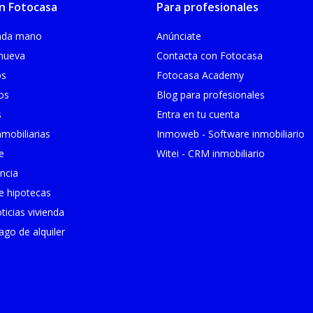
n Fotocasa
Para profesionales
unda mano
Anúnciate
 nueva
Contacta con Fotocasa
os
Fotocasa Academy
ios
Blog para profesionales
s
Entra en tu cuenta
mobiliarias
Inmoweb - Software inmobiliario
e
Witei - CRM inmobiliario
ncia
 hipotecas
ticias vivienda
go de alquiler