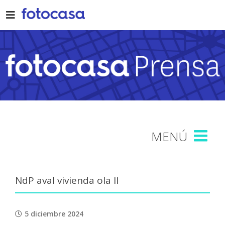
Skip
to
content
NdP aval vivienda ola II
5 diciembre 2024