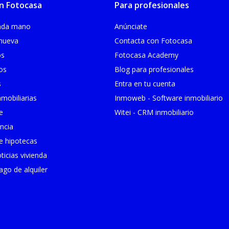
n Fotocasa
Para profesionales
unda mano
Anúnciate
 nueva
Contacta con Fotocasa
os
Fotocasa Academy
ios
Blog para profesionales
s
Entra en tu cuenta
mobiliarias
Inmoweb - Software inmobiliario
e
Witei - CRM inmobiliario
ncia
 hipotecas
ticias vivienda
go de alquiler