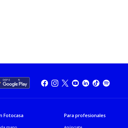
n Fotocasa
Para profesionales
unda mano
Anúnciate