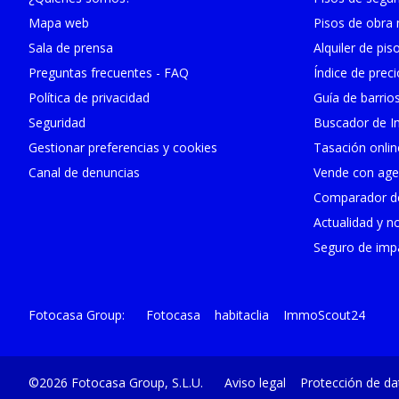
Mapa web
Pisos de obra
Sala de prensa
Alquiler de pis
Preguntas frecuentes - FAQ
Índice de prec
Política de privacidad
Guía de barrio
Seguridad
Buscador de In
Gestionar preferencias y cookies
Tasación onlin
Canal de denuncias
Vende con age
Comparador de
Actualidad y no
Seguro de impa
Fotocasa
habitaclia
ImmoScout24
Fotocasa Group
©2026 Fotocasa Group, S.L.U.
Aviso legal
Protección de da