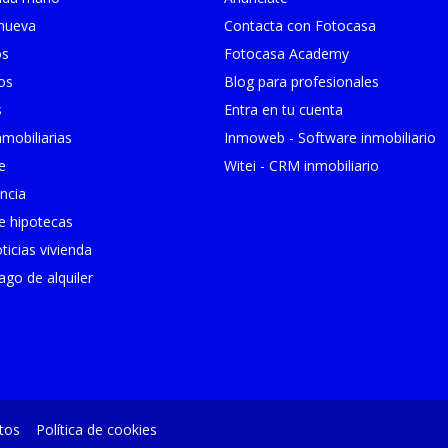
 nueva
Contacta con Fotocasa
os
Fotocasa Academy
ios
Blog para profesionales
s
Entra en tu cuenta
mobiliarias
Inmoweb - Software inmobiliario
e
Witei - CRM inmobiliario
ncia
 hipotecas
ticias vivienda
go de alquiler
tos
Política de cookies