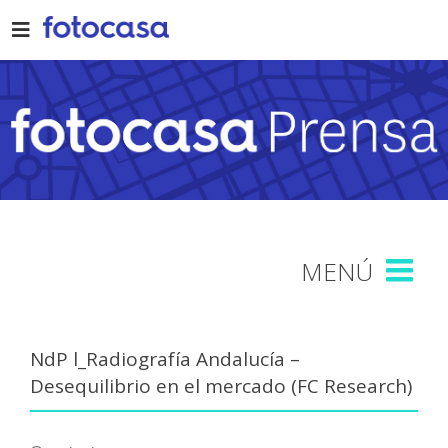
Skip
to
content
NdP l_Radiografía Andalucía –
Desequilibrio en el mercado (FC Research)