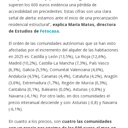
superen los 600 euros evidencia una pérdida de
accesibilidad sin precedentes. Estas cifras son una clara
señal de alerta: estamos ante el inicio de una precarización
residencial estructural”,
explica María Matos, directora
de Estudios de
Fotocasa
.
El orden de las comunidades autónomas que se han visto
afectadas por el incremento del alquiler de las habitaciones
en 2025 es: Castilla y León (13,5%), La Rioja (12,6%),
Madrid (10,2%), Castilla-La Mancha (7,3%), País Vasco
(6,3%), Galicia (5,5%), Comunitat Valenciana (4,6%),
Andalucía (4,5%), Canarias (4,4%), Cataluña (4,2%), Aragón
(3,6%), Extremadura (1,7%), Región de Murcia (0,3%),
Cantabria (0,1%), Baleares (0,0%), Asturias (-0,8%) y
Navarra (-6,1%). Por otro lado, en dos comunidades el
precio interanual desciende y son: Asturias (-0,8) y Navarra
(-6,1%).
En cuanto a los precios, son
cuatro las comunidades
con un precio por encima de los 500 euros al mes en