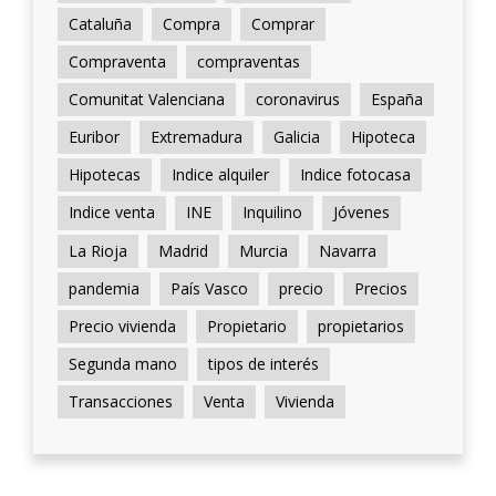
Cataluña
Compra
Comprar
Compraventa
compraventas
Comunitat Valenciana
coronavirus
España
Euribor
Extremadura
Galicia
Hipoteca
Hipotecas
Indice alquiler
Indice fotocasa
Indice venta
INE
Inquilino
Jóvenes
La Rioja
Madrid
Murcia
Navarra
pandemia
País Vasco
precio
Precios
Precio vivienda
Propietario
propietarios
Segunda mano
tipos de interés
Transacciones
Venta
Vivienda