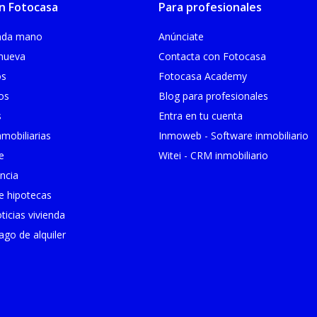
n Fotocasa
Para profesionales
unda mano
Anúnciate
 nueva
Contacta con Fotocasa
os
Fotocasa Academy
ios
Blog para profesionales
s
Entra en tu cuenta
mobiliarias
Inmoweb - Software inmobiliario
e
Witei - CRM inmobiliario
ncia
 hipotecas
ticias vivienda
go de alquiler