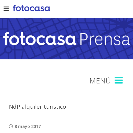
Skip
to
content
NdP alquiler turistico
8 mayo 2017